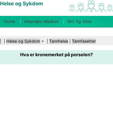
Helse og Sykdom
Home
Alternativ Medisin
Bitt Og Stikk
Kreft
Tilstander Og Behandlinger
Tannhelse
| |
Helse og Sykdom
> |
Tannhelse
|
Tannfasetter
Kosthold Og Ernæring
Familiehelse
Hva er kronemerket på porselen?
Helsebransjen
Psykisk Helse
Folkehelse Og
Sikkerhet
Kirurgi Og Prosedyrer
Helse