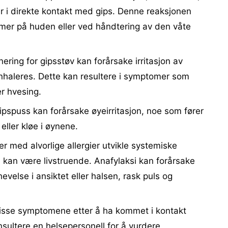
er i direkte kontakt med gips. Denne reaksjonen
mer på huden eller ved håndtering av den våte
ering for gipsstøv kan forårsake irritasjon av
 inhaleres. Dette kan resultere i symptomer som
er hvesing.
gipspuss kan forårsake øyeirritasjon, noe som fører
eller kløe i øynene.
ner med alvorlige allergier utvikle systemiske
 kan være livstruende. Anafylaksi kan forårsake
else i ansiktet eller halsen, rask puls og
isse symptomene etter å ha kommet i kontakt
nsultere en helsepersonell for å vurdere