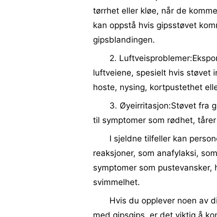
tørrhet eller kløe, når de komm
kan oppstå hvis gipsstøvet kom
gipsblandingen.
2. Luftveisproblemer:Ekspon
luftveiene, spesielt hvis støvet
hoste, nysing, kortpustethet ell
3. Øyeirritasjon:Støvet fra 
til symptomer som rødhet, tårer 
I sjeldne tilfeller kan perso
reaksjoner, som anafylaksi, som
symptomer som pustevansker, hev
svimmelhet.
Hvis du opplever noen av d
med gipsgips, er det viktig å ko