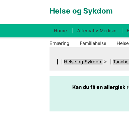
Helse og Sykdom
Home
Alternativ Medisin
B
Ernæring
Familiehelse
Helse
| |
Helse og Sykdom
> |
Tannhe
Kan du få en allergisk