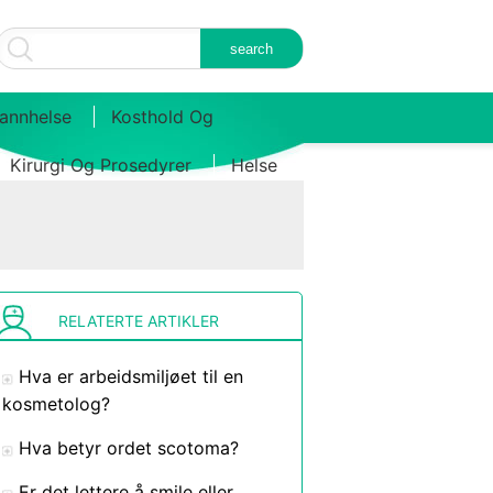
annhelse
Kosthold Og
Kirurgi Og Prosedyrer
Helse
RELATERTE ARTIKLER
Hva er arbeidsmiljøet til en
kosmetolog?
Hva betyr ordet scotoma?
Er det lettere å smile eller