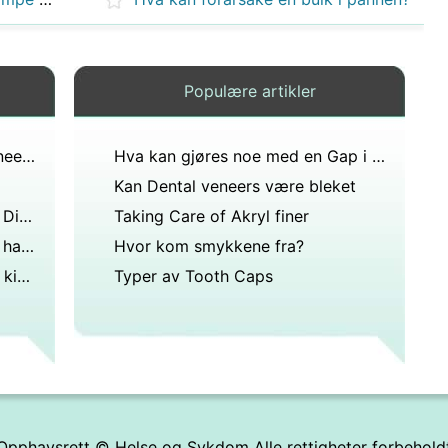
Populære artikler
Hvordan fortelle om Dental veneers er riktig for deg
Hva kan gjøres noe med en Gap i finer på fortennene
Kan Dental veneers være bleket
Hvordan bruke finer å lukke en Diastema
Taking Care of Akryl finer
Kan en tannlege fortelle om du har røykt sigaretter?
Hvor kom smykkene fra?
Hva betyr det hvis du har høye kinnbein?
Typer av Tooth Caps
Opphavsrett ©
Helse og Sykdom
Alle rettigheter forbehold