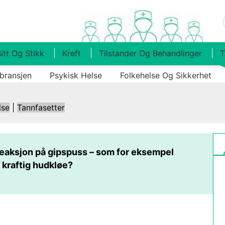
itt Og Stikk
Kreft
Tilstander Og Behandlinger
T
bransjen
Psykisk Helse
Folkehelse Og Sikkerhet
lse
|
Tannfasetter
 reaksjon på gipspuss – som for eksempel
kraftig hudkløe?