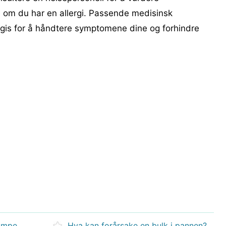
e om du har en allergi. Passende medisinsk
 gis for å håndtere symptomene dine og forhindre
Hva er sjansene for å få stivkrampe etter riper av en rusten spiker?
Hva kan forårsake en bulk i pannen?