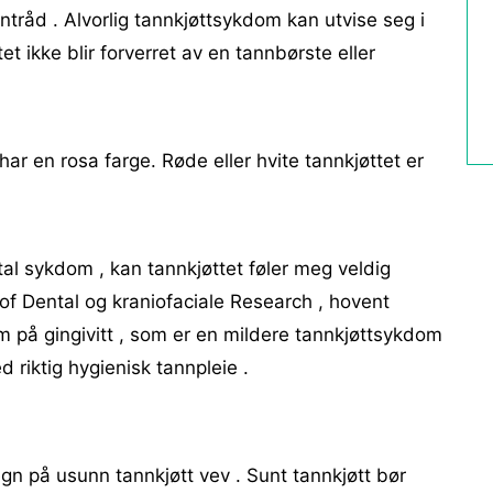
ntråd . Alvorlig tannkjøttsykdom kan utvise seg i
et ikke blir forverret av en tannbørste eller
har en rosa farge. Røde eller hvite tannkjøttet er
ntal sykdom , kan tannkjøttet føler meg veldig
e of Dental og kraniofaciale Research , hovent
om på gingivitt , som er en mildere tannkjøttsykdom
d riktig hygienisk tannpleie .
egn på usunn tannkjøtt vev . Sunt tannkjøtt bør