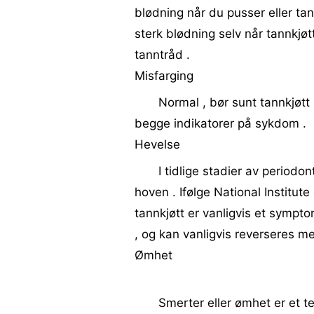
blødning når du pusser eller tan
sterk blødning selv når tannkjøtt
tanntråd .
Misfarging
Normal , bør sunt tannkjøtt 
begge indikatorer på sykdom .
Hevelse
I tidlige stadier av periodo
hoven . Ifølge National Institut
tannkjøtt er vanligvis et sympt
, og kan vanligvis reverseres me
Ømhet
Smerter eller ømhet er et t