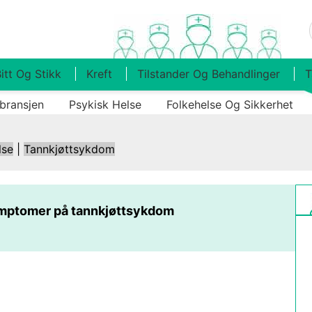
itt Og Stikk
Kreft
Tilstander Og Behandlinger
T
bransjen
Psykisk Helse
Folkehelse Og Sikkerhet
lse
|
Tannkjøttsykdom
mptomer på tannkjøttsykdom