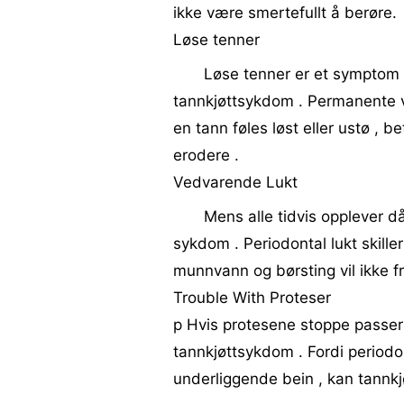
ikke være smertefullt å berøre.
Løse tenner
Løse tenner er et symptom 
tannkjøttsykdom . Permanente vo
en tann føles løst eller ustø , 
erodere .
Vedvarende Lukt
Mens alle tidvis opplever då
sykdom . Periodontal lukt skiller
munnvann og børsting vil ikke fr
Trouble With Proteser
p Hvis protesene stoppe passer 
tannkjøttsykdom . Fordi period
underliggende bein , kan tannkjø