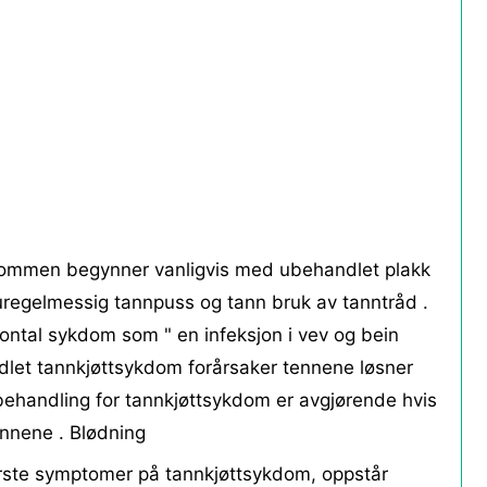
kdommen begynner vanligvis med ubehandlet plakk
r uregelmessig tannpuss og tann bruk av tanntråd .
ontal sykdom som " en infeksjon i vev og bein
dlet tannkjøttsykdom forårsaker tennene løsner
 behandling for tannkjøttsykdom er avgjørende hvis
nnene . Blødning
ørste symptomer på tannkjøttsykdom, oppstår