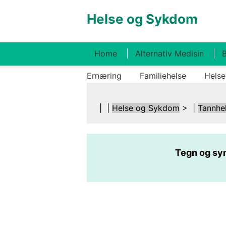
Helse og Sykdom
Home
Alternativ Medisin
B
Ernæring
Familiehelse
Helse
| |
Helse og Sykdom
> |
Tannhe
Tegn og sy