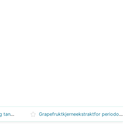
Tegn og symptomer på Tann og tannkjøttsykdommer
Grapefruktkjerneekstraktfor periodontal sykdom