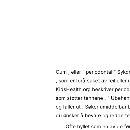
Gum , eller " periodontal " Sy
, som er forårsaket av feil elle
KidsHealth.org beskriver period
som støtter tennene . " Ubehan
og faller ut . Søker umiddelbar
du ønsker å bevare og redde te
Ofte hyllet som en av de f