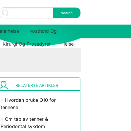
annhelse
Kosthold Og
Kirurgi Og Prosedyrer
Helse
RELATERTE ARTIKLER
Hvordan bruke Q10 for
tennene
Om tap av tenner &
Periodontal sykdom