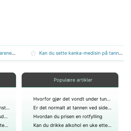
Vokser visdomstenner bak molarene dine?
Kan du sette kanka-medisin på tannkjøttet etter å ha fjernet visdomstennene?
Populære artikler
Hvorfor gjør det vondt under tungen etter rotfylling?
Hvor lang tid tar det før visdomstennene har krenget?
Er det normalt at tannen ved siden av deg har trukket begynner å gjøre vondt?
Kan du fly etter å ha trukket visdomstennene dine?
Hvordan du prisen en rotfylling
Hva kan skje hvis du trekker roten til en utfallen tann med en tang?
Kan du drikke alkohol en uke etter at du har fått alle fire visdomstennene trukket?