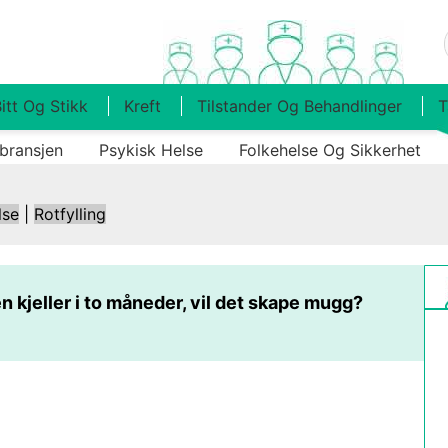
itt Og Stikk
Kreft
Tilstander Og Behandlinger
T
bransjen
Psykisk Helse
Folkehelse Og Sikkerhet
lse
|
Rotfylling
en kjeller i to måneder, vil det skape mugg?