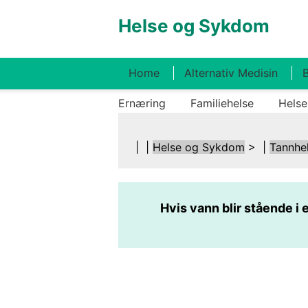
Helse og Sykdom
Home
Alternativ Medisin
B
Ernæring
Familiehelse
Helse
| |
Helse og Sykdom
> |
Tannhe
Hvis vann blir stående i 