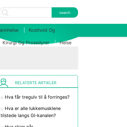
annhelse
Kosthold Og
Kirurgi Og Prosedyrer
Helse
RELATERTE ARTIKLER
Hva får tregulv til å forringes?
Hva er alle lukkemusklene
tilstede langs GI-kanalen?
Hva skjer når