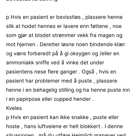
p Hvis en pasient er bevisstløs , plassere henne
slik at hodet hennes er lavere enn føttene , noe
som gjør at blodet strømmer vekk fra magen og
mot hjernen . Deretter løsne noen bindende klær
og være forberedt på å gi oksygen og /eller en
ammoniakk sniffe ved å vinke det under
pasientens nese flere ganger . Også , hvis en
pasient har problemer med å puste , plassere
henne i en behagelig stilling og ha henne puste inn
i en papirpose eller cupped hender .
Kveles
p Hvis en pasient kan ikke snakke , puste eller
hoste , hans luftveiene er helt blokkert . I denne
situasjonen , må du utføre Heimlich manøver ved