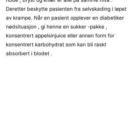
hode , bryst og knær er alle på samme nivå .
Deretter beskytte pasienten fra selvskading i løpet
av krampe. Når en pasient opplever en diabetiker
nødsituasjon , gi henne en sukker -pakke ,
konsentrert appelsinjuice eller annen form for
konsentrert karbohydrat som kan bli raskt
absorbert i blodet .