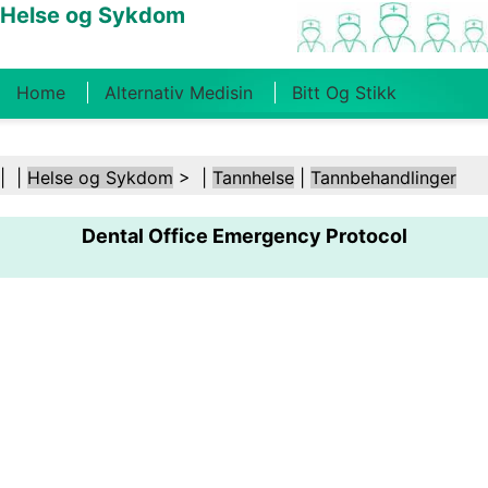
Helse og Sykdom
Home
Alternativ Medisin
Bitt Og Stikk
Kreft
Tilstander Og Behandlinger
Tannhelse
| |
Helse og Sykdom
> |
Tannhelse
|
Tannbehandlinger
Kosthold Og Ernæring
Familiehelse
Dental Office Emergency Protocol
Helsebransjen
Psykisk Helse
Folkehelse Og
Sikkerhet
Kirurgi Og Prosedyrer
Helse