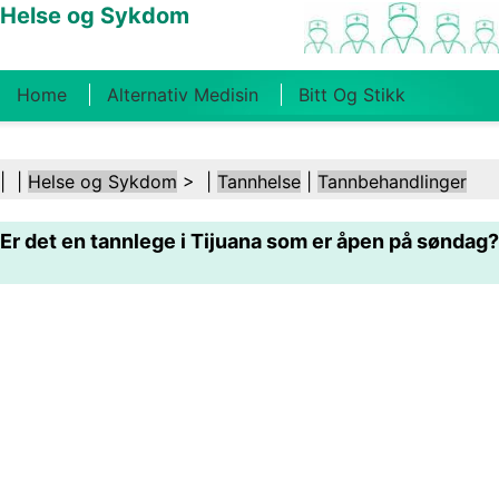
Helse og Sykdom
Home
Alternativ Medisin
Bitt Og Stikk
Kreft
Tilstander Og Behandlinger
Tannhelse
| |
Helse og Sykdom
> |
Tannhelse
|
Tannbehandlinger
Kosthold Og Ernæring
Familiehelse
Er det en tannlege i Tijuana som er åpen på søndag?
Helsebransjen
Psykisk Helse
Folkehelse Og
Sikkerhet
Kirurgi Og Prosedyrer
Helse