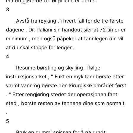
må du gjøre dette før pillene er borte .
3
Avstå fra røyking , i hvert fall for de tre første
dagene . Dr. Paliani sin handout sier at 72 timer er
minimum , men også påpeker at tannlegen din vil
at du skal stoppe for lenger .
4
Resume børsting og skylling . Ifølge
instruksjonsarket , " Fukt en myk tannbørste etter
varmt vann og børste den kirurgiske området først
. " Etter rengjøring stedet der operasjonen fant
sted , børste resten av tennene dine som normalt
.
5
Bruk en gummi spissen for å nå rundt