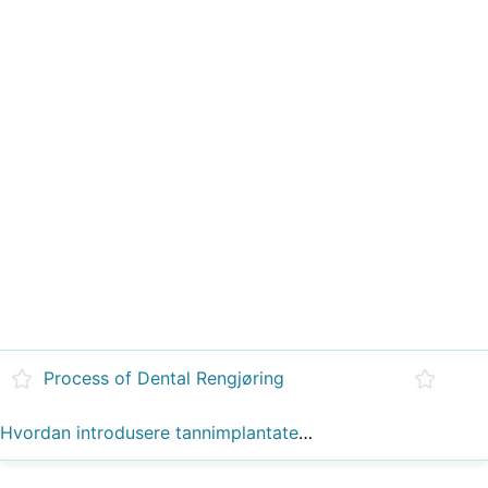
Process of Dental Rengjøring
Hvordan introdusere tannimplantater i vår daglige praksis