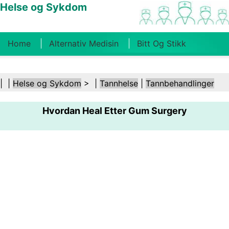
Helse og Sykdom
Home
Alternativ Medisin
Bitt Og Stikk
Kreft
Tilstander Og Behandlinger
Tannhelse
| |
Helse og Sykdom
> |
Tannhelse
|
Tannbehandlinger
Kosthold Og Ernæring
Familiehelse
Hvordan Heal Etter Gum Surgery
Helsebransjen
Psykisk Helse
Folkehelse Og
Sikkerhet
Kirurgi Og Prosedyrer
Helse