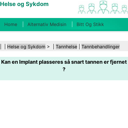
Helse og Sykdom
Home
Alternativ Medisin
Bitt Og Stikk
Kreft
Tilstander Og Behandlinger
Tannhelse
| |
Helse og Sykdom
> |
Tannhelse
|
Tannbehandlinger
Kosthold Og Ernæring
Familiehelse
Kan en Implant plasseres så snart tannen er fjernet
Helsebransjen
Psykisk Helse
Folkehelse Og
?
Sikkerhet
Kirurgi Og Prosedyrer
Helse