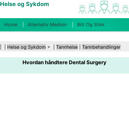
Helse og Sykdom
Home
Alternativ Medisin
Bitt Og Stikk
Kreft
Tilstander Og Behandlinger
Tannhelse
| |
Helse og Sykdom
> |
Tannhelse
|
Tannbehandlinger
Kosthold Og Ernæring
Familiehelse
Hvordan håndtere Dental Surgery
Helsebransjen
Psykisk Helse
Folkehelse Og
Sikkerhet
Kirurgi Og Prosedyrer
Helse