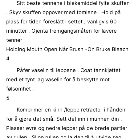
Sitt beste tennene i blekemiddel fylte skuffen
. Skyv skuffen oppover med tomlene . Hold på
plass for tiden foreslått i settet , vanligvis 60
minutter . Gjenta fremgangsmåten for lavere
tenner
Holding Mouth Open Når Brush -On Bruke Bleach
4
Påfør vaselin til leppene . Coat tannkjøttet
med et tynt lag vaselin for å beskytte mot
følsomhet .
5
Komprimer en kinn /leppe retractor i hånden
for å gjøre det små. Sett det inn i munnen din .
Plasser øvre og nedre lepper på de brede partier
av rullen . Slipp rullen og la den til å utvide seg .