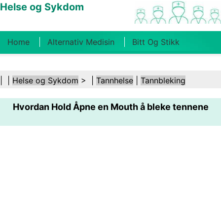
Helse og Sykdom
Home
Alternativ Medisin
Bitt Og Stikk
Kreft
Tilstander Og Behandlinger
Tannhelse
| |
Helse og Sykdom
> |
Tannhelse
|
Tannbleking
Kosthold Og Ernæring
Familiehelse
Hvordan Hold Åpne en Mouth å bleke tennene
Helsebransjen
Psykisk Helse
Folkehelse Og
Sikkerhet
Kirurgi Og Prosedyrer
Helse