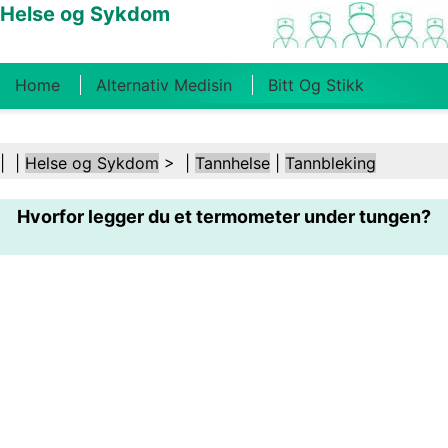
Helse og Sykdom
Home
Alternativ Medisin
Bitt Og Stikk
Kreft
Tilstander Og Behandlinger
Tannhelse
| |
Helse og Sykdom
> |
Tannhelse
|
Tannbleking
Kosthold Og Ernæring
Familiehelse
Hvorfor legger du et termometer under tungen?
Helsebransjen
Psykisk Helse
Folkehelse Og
Sikkerhet
Kirurgi Og Prosedyrer
Helse