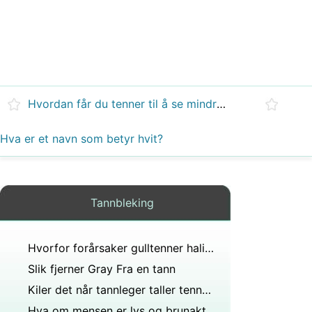
Hvordan får du tenner til å se mindre ut uten filing?
Hva er et navn som betyr hvit?
Tannbleking
Hvorfor forårsaker gulltenner halitose og gir dårlig smak i munnen?
Slik fjerner Gray Fra en tann
Kiler det når tannleger taller tennene dine?
Hva om mensen er lys og brunaktig, har den mange små blodpropper?