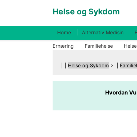
Helse og Sykdom
Home
Alternativ Medisin
B
Ernæring
Familiehelse
Helse
| |
Helse og Sykdom
> |
Familie
Hvordan Vur