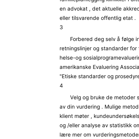
en advokat , det aktuelle akkre
eller tilsvarende offentlig etat .
3
Forbered deg selv å følge in
retningslinjer og standarder fo
helse-og sosialprogramevalueri
amerikanske Evaluering Associa
"Etiske standarder og prosedyr
4
Velg og bruke de metoder 
av din vurdering . Mulige metod
klient møter , kundeundersøkelse
og /eller analyse av statistikk 
lære mer om vurderingsmetoder ,