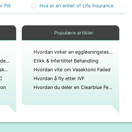
 Pill
Hva er en enhet of Life Insurance
Populære artikler
Hvordan virker en eggløsningstesten Work
Er det mulig å ha trillinger hvis det ikke er på siden av familien?
Etikk & Infertilitet Behandling
Er det sant at planlagt foreldreskap kan gi økonomisk hjelp til aborter?
Hvordan vite om Vasektomi Failed
UC
Hvordan å fly etter IVF
ion
Hvordan du deler en Clearblue Fertilitetsmonitor