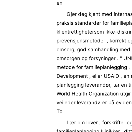
en
Gjør deg kjent med internas
praksis standarder for familiepl
klientrettighetersom ikke-diskrim
prevensjonsmetoder , korrekt og
omsorg, god samhandling med lev
omsorgen og forsyninger . " UN
metode for familieplanlegging .
Development , eller USAID , e
planlegging leverandør, tar en 
World Health Organization utgir
veileder leverandører på eviden
To
Lær om lover , forskrifter o
familieplanlegging klinikker i d