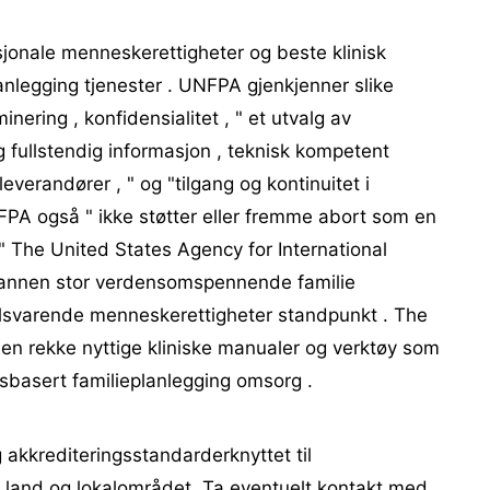
jonale menneskerettigheter og beste klinisk
anlegging tjenester . UNFPA gjenkjenner slike
inering , konfidensialitet , " et utvalg av
 fullstendig informasjon , teknisk kompetent
erandører , " og "tilgang og kontinuitet i
FPA også " ikke støtter eller fremme abort som en
 " The United States Agency for International
n annen stor verdensomspennende familie
tilsvarende menneskerettigheter standpunkt . The
 en rekke nyttige kliniske manualer og verktøy som
sbasert familieplanlegging omsorg .
g akkrediteringsstandarderknyttet til
itt land og lokalområdet. Ta eventuelt kontakt med