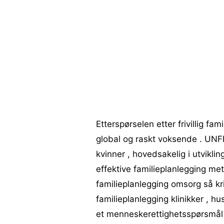
Etterspørselen etter frivillig fa
global og raskt voksende . UNFP
kvinner , hovedsakelig i utviklin
effektive familieplanlegging meto
familieplanlegging omsorg så kr
familieplanlegging klinikker , h
et menneskerettighetsspørsmål .