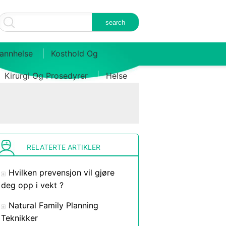
annhelse
Kosthold Og
Kirurgi Og Prosedyrer
Helse
RELATERTE ARTIKLER
Hvilken prevensjon vil gjøre
deg opp i vekt ?
Natural Family Planning
Teknikker