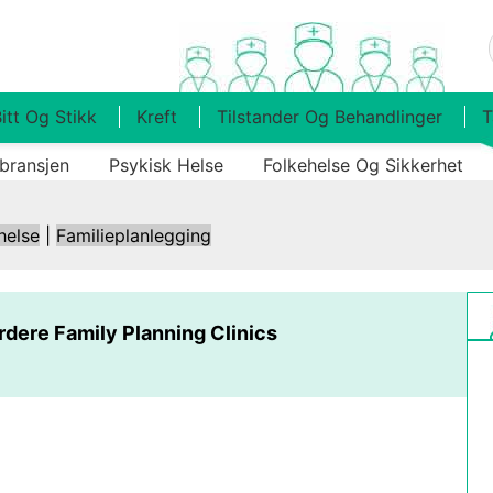
itt Og Stikk
Kreft
Tilstander Og Behandlinger
T
bransjen
Psykisk Helse
Folkehelse Og Sikkerhet
helse
|
Familieplanlegging
dere Family Planning Clinics