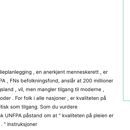
milieplanlegging , en anerkjent menneskerett , er
A , FNs befolkningsfond, anslår at 200 millioner
gsland , vil, men mangler tilgang til moderne ,
der . For folk i alle nasjoner , er kvaliteten på
itisk som tilgang. Som du vurdere
usk UNFPA påstand om at " kvaliteten på pleien er
 " Instruksjoner