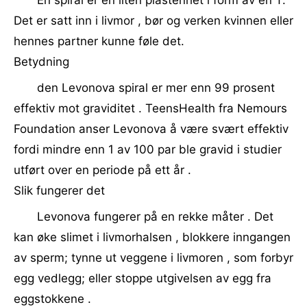
En spiral er en liten plastenhet i form av en T.
Det er satt inn i livmor , bør og verken kvinnen eller
hennes partner kunne føle det.
Betydning
den Levonova spiral er mer enn 99 prosent
effektiv mot graviditet . TeensHealth fra Nemours
Foundation anser Levonova å være svært effektiv
fordi mindre enn 1 av 100 par ble gravid i studier
utført over en periode på ett år .
Slik fungerer det
Levonova fungerer på en rekke måter . Det
kan øke slimet i livmorhalsen , blokkere inngangen
av sperm; tynne ut veggene i livmoren , som forbyr
egg vedlegg; eller stoppe utgivelsen av egg fra
eggstokkene .