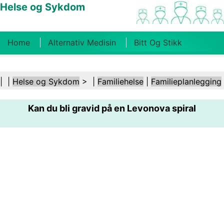
Helse og Sykdom
Home
Alternativ Medisin
Bitt Og Stikk
Kreft
Tilstander Og Behandlinger
Tannhelse
| |
Helse og Sykdom
> |
Familiehelse
|
Familieplanlegging
Kosthold Og Ernæring
Familiehelse
Kan du bli gravid på en Levonova spiral
Helsebransjen
Psykisk Helse
Folkehelse Og
Sikkerhet
Kirurgi Og Prosedyrer
Helse