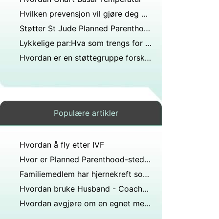
Hvilken prevensjon vil gjøre deg opp i vekt ?
Støtter St Jude Planned Parenthood?
Lykkelige par:Hva som trengs for å være ett
Hvordan er en støttegruppe forskjellig fra familierådgivning?
Populære artikler
Hvordan å fly etter IVF
Hvor er Planned Parenthood-steder i Texas?
Familiemedlem har hjernekreft som ikke kan kureres, hva kan du forvente som omsorgsperson?
Hvordan bruke Husband - Coached Fødsel Teknikker
Hvordan avgjøre om en egnet metode for prevensjon