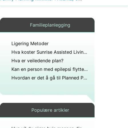
Familieplanlegging
Ligering Metoder
Hva koster Sunrise Assisted Living Inc?
Hva er veiledende plan?
Kan en person med epilepsi flytte ut hvis foreldrene er over 18 år uten samtykke?
Hvordan er det å gå til Planned Parenthood for gratis STD-tester Bare prosessen hva gjør du bare gå inn og de gir eller hva?
Populære artikler