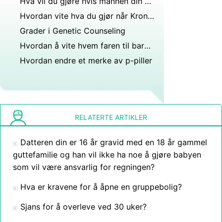
Hva vil du gjøre hvis mannen din ber om å gå bort og forlate barnet etter å ha betalt husleie?
Hvordan vite hva du gjør når Kronisk llness har en negativ innvirkning på dine relasjoner
Grader i Genetic Counseling
Hvordan å vite hvem faren til barnet mitt er hvis jeg sov med mer enn én person
Hvordan endre et merke av p-piller
RELATERTE ARTIKLER
Datteren din er 16 år gravid med en 18 år gammel
guttefamilie og han vil ikke ha noe å gjøre babyen
som vil være ansvarlig for regningen?
Hva er kravene for å åpne en gruppebolig?
Sjans for å overleve ved 30 uker?