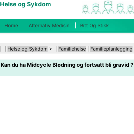
Helse og Sykdom
Home
Alternativ Medisin
Bitt Og Stikk
Kreft
Tilstander Og Behandlinger
Tannhelse
| |
Helse og Sykdom
> |
Familiehelse
|
Familieplanlegging
Kosthold Og Ernæring
Familiehelse
Kan du ha Midcycle Blødning og fortsatt bli gravid ?
Helsebransjen
Psykisk Helse
Folkehelse Og
Sikkerhet
Kirurgi Og Prosedyrer
Helse