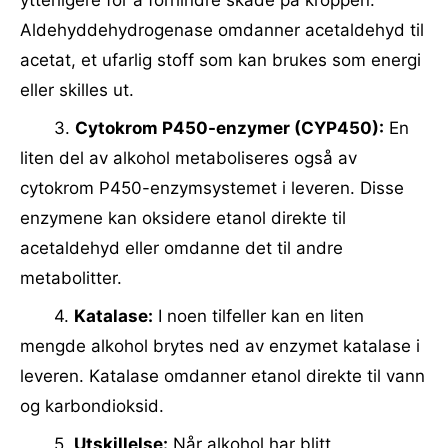
ytterligere for å forhindre skade på kroppen.
Aldehyddehydrogenase omdanner acetaldehyd til
acetat, et ufarlig stoff som kan brukes som energi
eller skilles ut.
3.
Cytokrom P450-enzymer (CYP450):
En
liten del av alkohol metaboliseres også av
cytokrom P450-enzymsystemet i leveren. Disse
enzymene kan oksidere etanol direkte til
acetaldehyd eller omdanne det til andre
metabolitter.
4.
Katalase:
I noen tilfeller kan en liten
mengde alkohol brytes ned av enzymet katalase i
leveren. Katalase omdanner etanol direkte til vann
og karbondioksid.
5.
Utskillelse:
Når alkohol har blitt