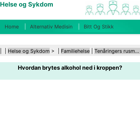
Helse og Sykdom
Home
Alternativ Medisin
Bitt Og Stikk
Kreft
Tilstander Og Behandlinger
Tannhelse
| |
Helse og Sykdom
> |
Familiehelse
|
Tenåringers rusmisbruk
Kosthold Og Ernæring
Familiehelse
Hvordan brytes alkohol ned i kroppen?
Helsebransjen
Psykisk Helse
Folkehelse Og
Sikkerhet
Kirurgi Og Prosedyrer
Helse