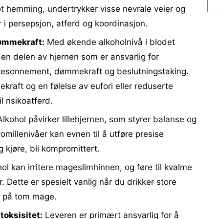
t hemming, undertrykker visse nevrale veier og
er i persepsjon, atferd og koordinasjon.
ømmekraft:
Med økende alkoholnivå i blodet
den delen av hjernen som er ansvarlig for
 resonnement, dømmekraft og beslutningstaking.
kraft og en følelse av eufori eller reduserte
 risikoatferd.
lkohol påvirker lillehjernen, som styrer balanse og
omillenivåer kan evnen til å utføre presise
kjøre, bli kompromittert.
ol kan irritere mageslimhinnen, og føre til kvalme
. Dette er spesielt vanlig når du drikker store
et på tom mage.
oksisitet:
Leveren er primært ansvarlig for å