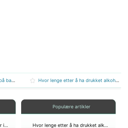
Har voldelige videospill effekt på barn?
Hvor lenge etter å ha drukket alkohol bør du ta en blodprøve?
Populære artikler
Hvor mye av alkoholen kommer inn i blodet?
Hvor lenge etter å ha drukket alkohol bør du ta en blodprøve?