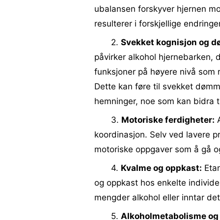
ubalansen forskyver hjernen mo
resulterer i forskjellige endring
2.
Svekket kognisjon og d
påvirker alkohol hjernebarken, 
funksjoner på høyere nivå som
Dette kan føre til svekket dømme
hemninger, noe som kan bidra til
3.
Motoriske ferdigheter:
A
koordinasjon. Selv ved lavere pr
motoriske oppgaver som å gå og 
4.
Kvalme og oppkast:
Etan
og oppkast hos enkelte individer
mengder alkohol eller inntar d
5.
Alkoholmetabolisme og t