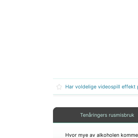
Tenåringers rusmisbruk