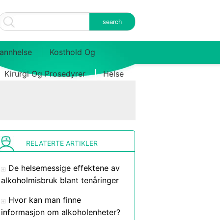
annhelse
Kosthold Og
Kirurgi Og Prosedyrer
Helse
RELATERTE ARTIKLER
De helsemessige effektene av
alkoholmisbruk blant tenåringer
Hvor kan man finne
informasjon om alkoholenheter?