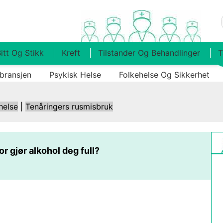
itt Og Stikk
Kreft
Tilstander Og Behandlinger
T
bransjen
Psykisk Helse
Folkehelse Og Sikkerhet
helse
|
Tenåringers rusmisbruk
r gjør alkohol deg full?