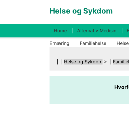
Helse og Sykdom
Home
Alternativ Medisin
B
Ernæring
Familiehelse
Helse
| |
Helse og Sykdom
> |
Familie
Hvorfo