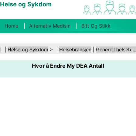
Helse og Sykdom
Home
Alternativ Medisin
Bitt Og Stikk
Kreft
Tilstander Og Behandlinger
Tannhelse
| |
Helse og Sykdom
> |
Helsebransjen
|
Generell helsebransje
Kosthold Og Ernæring
Familiehelse
Hvor å Endre My DEA Antall
Helsebransjen
Psykisk Helse
Folkehelse Og
Sikkerhet
Kirurgi Og Prosedyrer
Helse