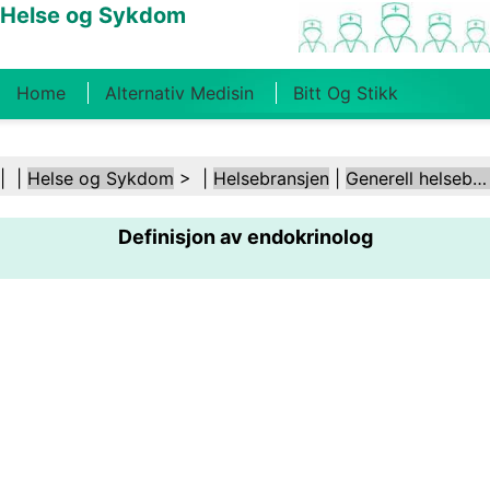
Helse og Sykdom
Home
Alternativ Medisin
Bitt Og Stikk
Kreft
Tilstander Og Behandlinger
Tannhelse
| |
Helse og Sykdom
> |
Helsebransjen
|
Generell helsebransje
Kosthold Og Ernæring
Familiehelse
Definisjon av endokrinolog
Helsebransjen
Psykisk Helse
Folkehelse Og
Sikkerhet
Kirurgi Og Prosedyrer
Helse