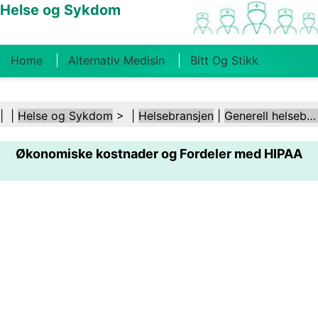
Helse og Sykdom
Home
Alternativ Medisin
Bitt Og Stikk
Kreft
Tilstander Og Behandlinger
Tannhelse
| |
Helse og Sykdom
> |
Helsebransjen
|
Generell helsebransje
Kosthold Og Ernæring
Familiehelse
Økonomiske kostnader og Fordeler med HIPAA
Helsebransjen
Psykisk Helse
Folkehelse Og
Sikkerhet
Kirurgi Og Prosedyrer
Helse