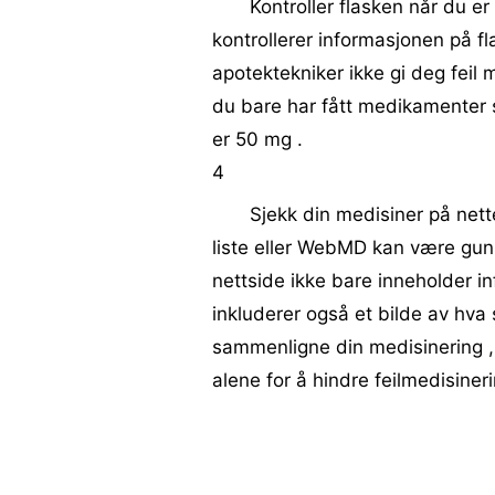
Kontroller flasken når du e
kontrollerer informasjonen på fla
apotektekniker ikke gi deg feil 
du bare har fått medikamenter s
er 50 mg .
4
Sjekk din medisiner på net
liste eller WebMD kan være guns
nettside ikke bare inneholder 
inkluderer også et bilde av hva 
sammenligne din medisinering , s
alene for å hindre feilmedisiner