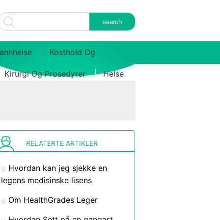
annhelse
Kosthold Og
Kirurgi Og Prosedyrer
Helse
RELATERTE ARTIKLER
Hvordan kan jeg sjekke en
legens medisinske lisens
Om HealthGrades Leger
Hvordan Sett på en gangart