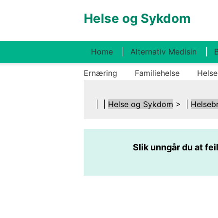
Helse og Sykdom
Home
Alternativ Medisin
B
Ernæring
Familiehelse
Helse
| |
Helse og Sykdom
> |
Helseb
Slik unngår du at f