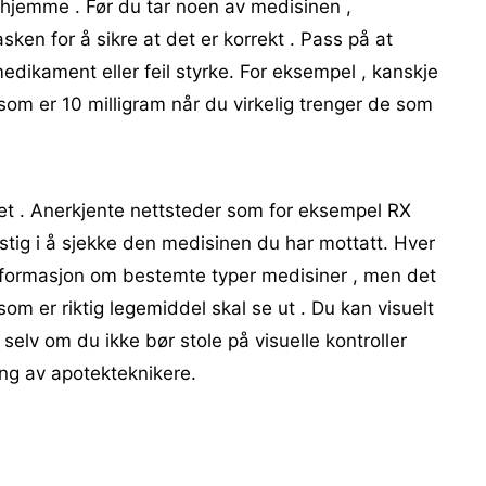
r hjemme . Før du tar noen av medisinen ,
sken for å sikre at det er korrekt . Pass på at
medikament eller feil styrke. For eksempel , kanskje
om er 10 milligram når du virkelig trenger de som
tet . Anerkjente nettsteder som for eksempel RX
tig i å sjekke den medisinen du har mottatt. Hver
informasjon om bestemte typer medisiner , men det
som er riktig legemiddel skal se ut . Du kan visuelt
elv om du ikke bør stole på visuelle kontroller
ing av apotekteknikere.