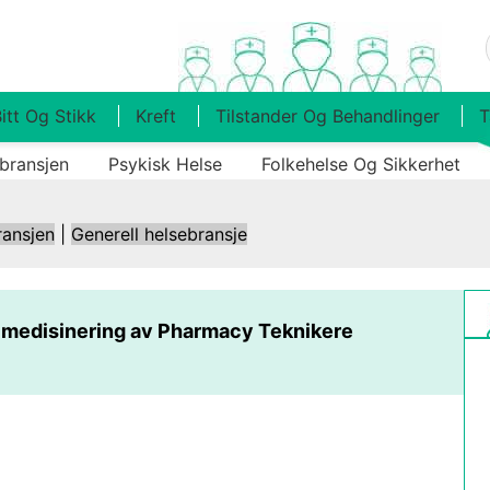
itt Og Stikk
Kreft
Tilstander Og Behandlinger
T
bransjen
Psykisk Helse
Folkehelse Og Sikkerhet
ransjen
|
Generell helsebransje
eilmedisinering av Pharmacy Teknikere