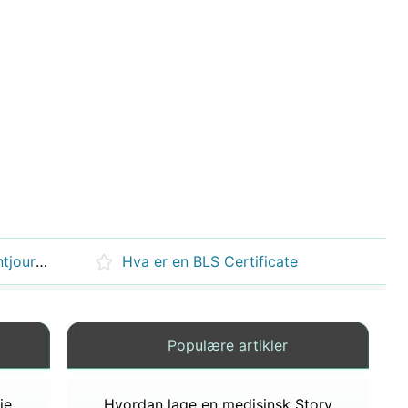
Definisjon av elektronisk pasientjournal
Hva er en BLS Certificate
Populære artikler
ie
Hvordan lage en medisinsk Storyboard