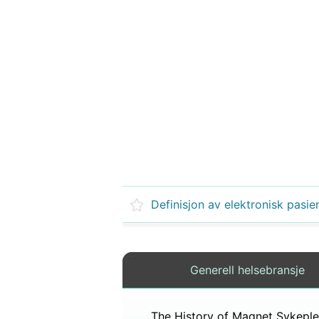
Generell helsebransje
The History of Magnet Sykeple