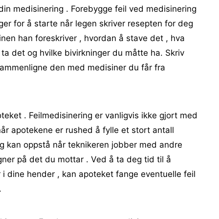
in medisinering . Forebygge feil ved medisinering
ger for å starte når legen skriver resepten for deg
inen han foreskriver , hvordan å stave det , hva
 ta det og hvilke bivirkninger du måtte ha. Skriv
sammenligne den med medisiner du får fra
ket . Feilmedisinering er vanligvis ikke gjort med
år apotekene er rushed å fylle et stort antall
rring kan oppstå når teknikeren jobber med andre
er på det du mottar . Ved å ta deg tid til å
i dine hender , kan apoteket fange eventuelle feil
.