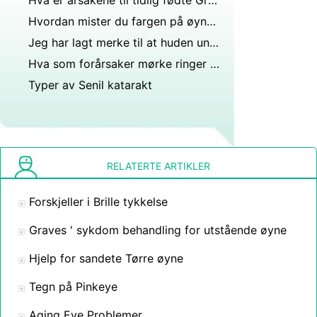
Hva er årsakene til tidlig fødte Grå stær og Kan det reverseres
Hvordan mister du fargen på øynene dine?
Jeg har lagt merke til at huden under øynene mine nesten alltid er mørk som ser dårlig ut. Er det noen vanlige årsaker til dette eller løsninger på dette?
Hva som forårsaker mørke ringer under øynene ?
Typer av Senil katarakt
RELATERTE ARTIKLER
Forskjeller i Brille tykkelse
Graves ' sykdom behandling for utstående øyne
Hjelp for sandete Tørre øyne
Tegn på Pinkeye
Aging Eye Problemer