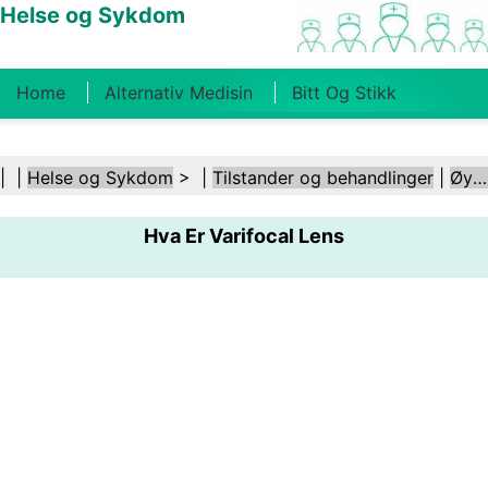
Helse og Sykdom
Home
Alternativ Medisin
Bitt Og Stikk
Kreft
Tilstander Og Behandlinger
Tannhelse
| |
Helse og Sykdom
> |
Tilstander og behandlinger
|
Øye- og synsforstyrrelser
Kosthold Og Ernæring
Familiehelse
Hva Er Varifocal Lens
Helsebransjen
Psykisk Helse
Folkehelse Og
Sikkerhet
Kirurgi Og Prosedyrer
Helse