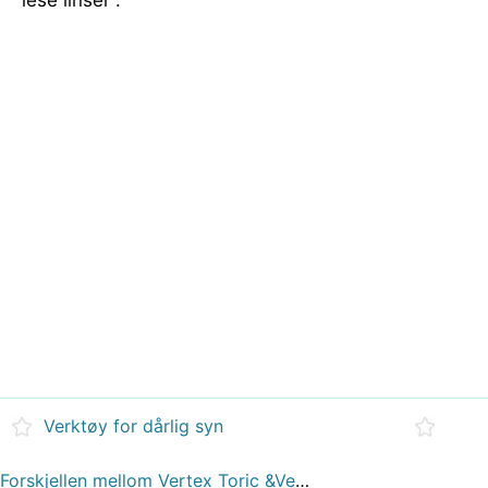
lese linser .
Verktøy for dårlig syn
Forskjellen mellom Vertex Toric &Vertex Encore Objektiver