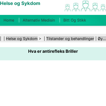
Helse og Sykdom
Home
Alternativ Medisin
Bitt Og Stikk
Kreft
Tilstander Og Behandlinger
Tannhelse
| |
Helse og Sykdom
> |
Tilstander og behandlinger
|
Øye- og synsforstyrrelser
Kosthold Og Ernæring
Familiehelse
Hva er antirefleks Briller
Helsebransjen
Psykisk Helse
Folkehelse Og
Sikkerhet
Kirurgi Og Prosedyrer
Helse