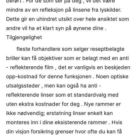
berørt . For de som ser på deg , vil det være
mindre av en refleksjon på linsene fra lyskilder.
Dette gir en uhindret utsikt over hele ansiktet som
andre vil ha et klart syn på øynene dine .
Tilgjengelighet
fleste forhandlere som selger reseptbelagte
briller kan få objektiver som er belagt med en anti
- reflekterende film , det er vanligvis en beskjeden
opp-kostnad for denne funksjonen . Noen optiske
utsalgssteder , men kan også ha anti -
reflekterende linser som et standardvalg med
uten ekstra kostnader for deg . Nye rammer er
ikke nødvendig; erstatning linser enkelt kan
monteres inn i dine eksisterende rammer . Hvis
din visjon forsikring grenser hvor ofte du kan få