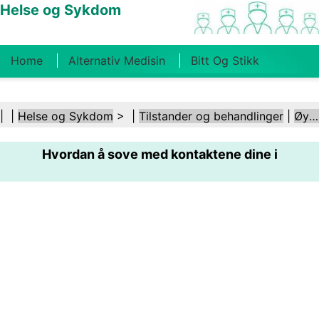
Helse og Sykdom
Home
Alternativ Medisin
Bitt Og Stikk
Kreft
Tilstander Og Behandlinger
Tannhelse
| |
Helse og Sykdom
> |
Tilstander og behandlinger
|
Øye- og synsforstyrrelser
Kosthold Og Ernæring
Familiehelse
Hvordan å sove med kontaktene dine i
Helsebransjen
Psykisk Helse
Folkehelse Og
Sikkerhet
Kirurgi Og Prosedyrer
Helse