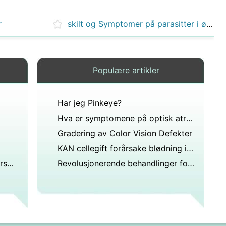
r
skilt og Symptomer på parasitter i øynene
Populære artikler
Har jeg Pinkeye?
Hva er symptomene på optisk atrofi?
Gradering av Color Vision Defekter
KAN cellegift forårsake blødning i øyet?
Forskjeller mellom en synsundersøkelse og en kontakt Eksamen
Revolusjonerende behandlinger for Dry Eye