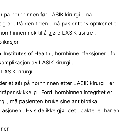
r på hornhinnen før LASIK kirurgi , må
t gror . På den tiden , må pasientens optiker eller
ornhinnen nok til å gjøre LASIK usikre .
likasjon
Institutes of Health , hornhinneinfeksjoner , for
omplikasjon av LASIK kirurgi .
LASIK kirurgi
kler et sår på hornhinnen etter LASIK kirurgi , er
råper skikkelig . Fordi hornhinnen integritet er
gi , må pasienten bruke sine antibiotika
asjonen . Hvis de ikke gjør det , bakterier har en
nnen