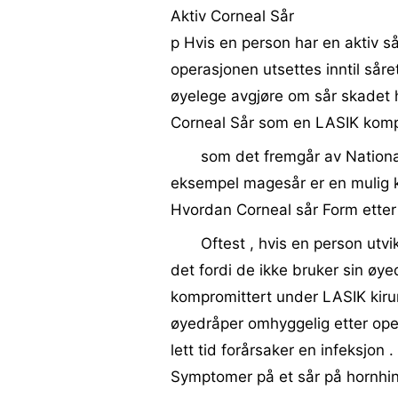
Aktiv Corneal Sår
p Hvis en person har en aktiv så
operasjonen utsettes inntil såre
øyelege avgjøre om sår skadet h
Corneal Sår som en LASIK komp
som det fremgår av National 
eksempel magesår er en mulig k
Hvordan Corneal sår Form etter 
Oftest , hvis en person utvi
det fordi de ikke bruker sin øyed
kompromittert under LASIK kirur
øyedråper omhyggelig etter oper
lett tid forårsaker en infeksjon .
Symptomer på et sår på hornhi