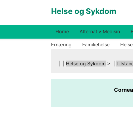
Helse og Sykdom
Home
Alternativ Medisin
B
Ernæring
Familiehelse
Helse
| |
Helse og Sykdom
> |
Tilstan
Cornea