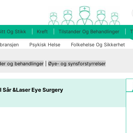
itt Og Stikk
Kreft
Tilstander Og Behandlinger
T
bransjen
Psykisk Helse
Folkehelse Og Sikkerhet
der og behandlinger
|
Øye- og synsforstyrrelser
l Sår &Laser Eye Surgery