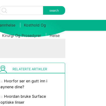
annhelse
Kosthold Og
Kirurgi Og Prosedyrer
Helse
RELATERTE ARTIKLER
Hvorfor ser en gutt inn i
øynene dine?
Hvordan bruke Surface
optiske linser