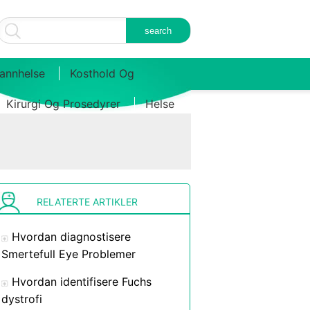
annhelse
Kosthold Og
Kirurgi Og Prosedyrer
Helse
RELATERTE ARTIKLER
Hvordan diagnostisere
Smertefull Eye Problemer
Hvordan identifisere Fuchs
dystrofi