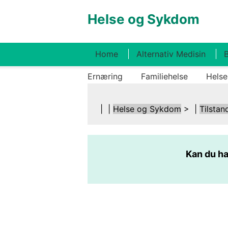
Helse og Sykdom
Home
Alternativ Medisin
B
Ernæring
Familiehelse
Helse
| |
Helse og Sykdom
> |
Tilstan
Kan du ha