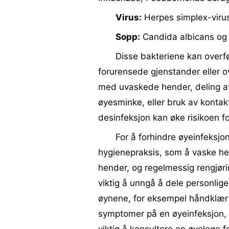
Virus:
Herpes simplex-virus
Sopp:
Candida albicans og 
Disse bakteriene kan overfø
forurensede gjenstander eller ov
med uvaskede hender, deling av
øyesminke, eller bruk av kontakt
desinfeksjon kan øke risikoen fo
For å forhindre øyeinfeksjo
hygienepraksis, som å vaske h
hender, og regelmessig rengjørin
viktig å unngå å dele personli
øynene, for eksempel håndklær 
symptomer på en øyeinfeksjon, s