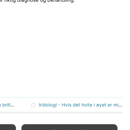
or riktig diagnose og behandling.
Kan nærsynthet korrigeres uten briller?
Iridologi - Hvis det hvite i øyet er misfarget, hva betyr det?