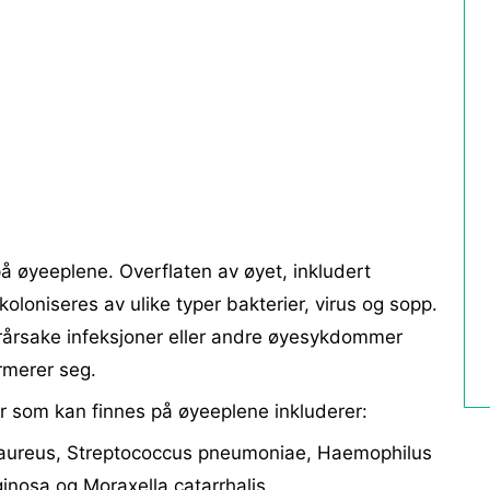
på øyeeplene. Overflaten av øyet, inkludert
oloniseres av ulike typer bakterier, virus og sopp.
rårsake infeksjoner eller andre øyesykdommer
rmerer seg.
r som kan finnes på øyeeplene inkluderer:
aureus, Streptococcus pneumoniae, Haemophilus
nosa og Moraxella catarrhalis.