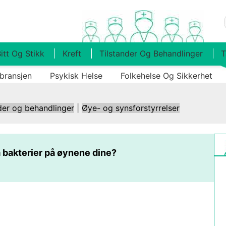
itt Og Stikk
Kreft
Tilstander Og Behandlinger
T
bransjen
Psykisk Helse
Folkehelse Og Sikkerhet
der og behandlinger
|
Øye- og synsforstyrrelser
 bakterier på øynene dine?