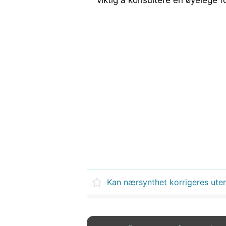
viktig å konsultere en øyelege f