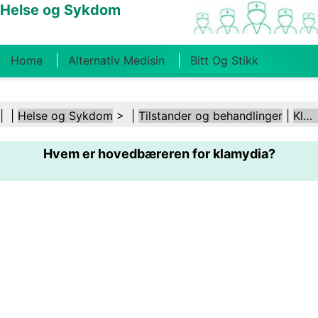
Helse og Sykdom
Home
Alternativ Medisin
Bitt Og Stikk
Kreft
Tilstander Og Behandlinger
Tannhelse
| |
Helse og Sykdom
> |
Tilstander og behandlinger
|
Klamydia
Kosthold Og Ernæring
Familiehelse
Hvem er hovedbæreren for klamydia?
Helsebransjen
Psykisk Helse
Folkehelse Og
Sikkerhet
Kirurgi Og Prosedyrer
Helse