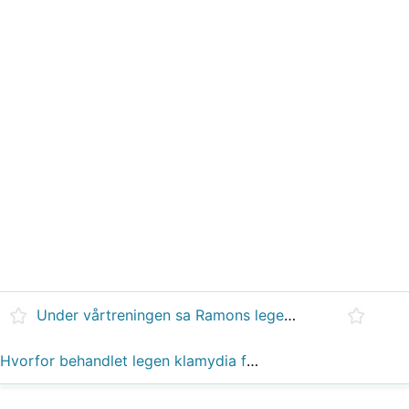
Under vårtreningen sa Ramons legen til ham at han måtte drikke en liter vann for hver 3. time som ble satt inn. Hvis Ramon drakk liter hver uke i løpet av de seks ukene treningene?
Hvorfor behandlet legen klamydia før de fikk testresultater?