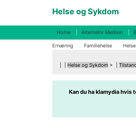
Helse og Sykdom
Home
Alternativ Medisin
B
Ernæring
Familiehelse
Helse
| |
Helse og Sykdom
> |
Tilstan
Kan du ha klamydia hvis t