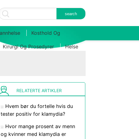
annhelse
Kosthold Og
Kirurgi Og Prosedyrer
Helse
RELATERTE ARTIKLER
Hvem bør du fortelle hvis du
tester positiv for klamydia?
Hvor mange prosent av menn
og kvinner med klamydia er