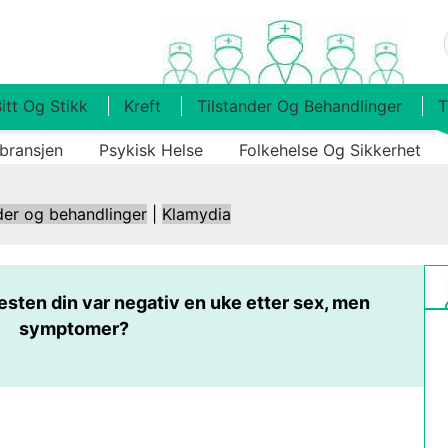
itt Og Stikk
Kreft
Tilstander Og Behandlinger
T
bransjen
Psykisk Helse
Folkehelse Og Sikkerhet
der og behandlinger
|
Klamydia
esten din var negativ en uke etter sex, men
symptomer?