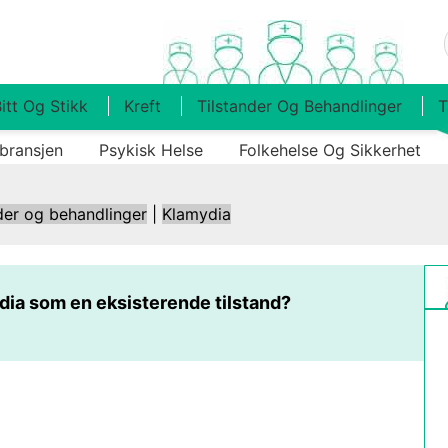
itt Og Stikk
Kreft
Tilstander Og Behandlinger
T
bransjen
Psykisk Helse
Folkehelse Og Sikkerhet
der og behandlinger
|
Klamydia
dia som en eksisterende tilstand?