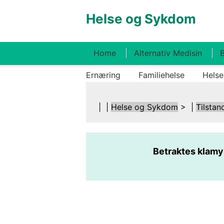
Helse og Sykdom
Home
Alternativ Medisin
B
Ernæring
Familiehelse
Helse
| |
Helse og Sykdom
> |
Tilstan
Betraktes klamy