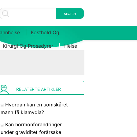
annhelse
Kosthold Og
Kirurgi Og Prosedyrer
Helse
RELATERTE ARTIKLER
Hvordan kan en uomskåret
mann få klamydia?
Kan hormonforandringer
under graviditet forårsake