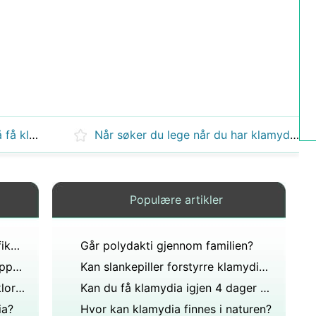
Hvor gammel må du være for å få klamydiabehandling uten foreldres samtykke?
Når søker du lege når du har klamydia?
Populære artikler
Hvor mange mennesker i USA fikk klamydia 2009?
Går polydakti gjennom familien?
Vil medisiner mot klamydia stoppe det fra å oppstå?
Kan slankepiller forstyrre klamydiabehandlingen?
Hva ville skje hvis du injiserte klorofyll i blodåren din?
Kan du få klamydia igjen 4 dager etter behandling?
ia?
Hvor kan klamydia finnes i naturen?