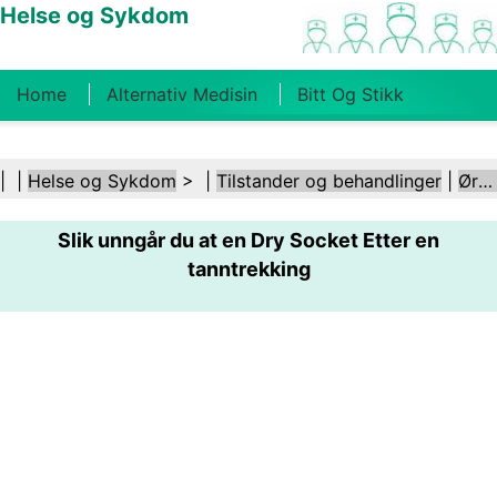
Helse og Sykdom
Home
Alternativ Medisin
Bitt Og Stikk
Kreft
Tilstander Og Behandlinger
Tannhelse
| |
Helse og Sykdom
> |
Tilstander og behandlinger
|
Ører og hørsel
Kosthold Og Ernæring
Familiehelse
Slik unngår du at en Dry Socket Etter en
Helsebransjen
Psykisk Helse
Folkehelse Og
tanntrekking
Sikkerhet
Kirurgi Og Prosedyrer
Helse