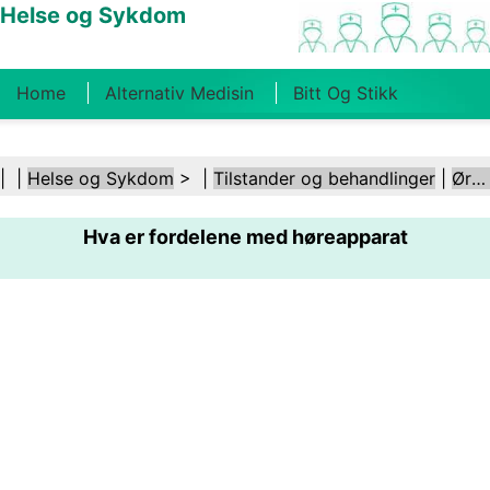
Helse og Sykdom
Home
Alternativ Medisin
Bitt Og Stikk
Kreft
Tilstander Og Behandlinger
Tannhelse
| |
Helse og Sykdom
> |
Tilstander og behandlinger
|
Ører og hørsel
Kosthold Og Ernæring
Familiehelse
Hva er fordelene med høreapparat
Helsebransjen
Psykisk Helse
Folkehelse Og
Sikkerhet
Kirurgi Og Prosedyrer
Helse