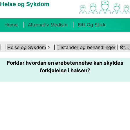
Helse og Sykdom
Home
Alternativ Medisin
Bitt Og Stikk
Kreft
Tilstander Og Behandlinger
Tannhelse
| |
Helse og Sykdom
> |
Tilstander og behandlinger
|
Ører og hørsel
Kosthold Og Ernæring
Familiehelse
Forklar hvordan en ørebetennelse kan skyldes
Helsebransjen
Psykisk Helse
Folkehelse Og
forkjølelse i halsen?
Sikkerhet
Kirurgi Og Prosedyrer
Helse