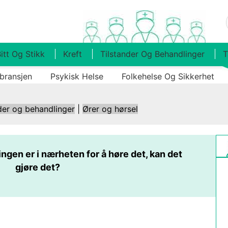
itt Og Stikk
Kreft
Tilstander Og Behandlinger
T
bransjen
Psykisk Helse
Folkehelse Og Sikkerhet
der og behandlinger
|
Ører og hørsel
 ingen er i nærheten for å høre det, kan det
gjøre det?