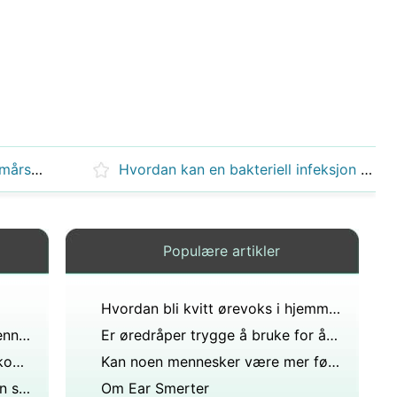
Kan tung mineralolje settes i femårsører for å hjelpe med ørevoks?
Hvordan kan en bakteriell infeksjon forårsake hørselstap?
Populære artikler
Hvordan bli kvitt ørevoks i hjemmet
Anatomi og fysiologi av det menneskelige øret
Er øredråper trygge å bruke for å fjerne voks?
Hva indikerer klar væske som kommer fra nesen og ørene?
Kan noen mennesker være mer følsomme for støy enn andre selv ved eksponering for mindre desibel, er det foreslått normalt?
Hva er den delen av øret du kan se?
Om Ear Smerter