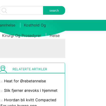
annhelse
Kosthold Og
Kirurgi Og Prosedyrer
Helse
RELATERTE ARTIKLER
Heat for Ørebetennelse
Slik fjerner ørevoks i hjemmet
Hvordan bli kvitt Compacted
Ear voks bygge opp