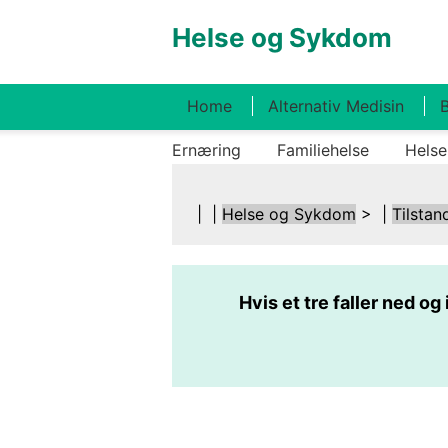
Helse og Sykdom
Home
Alternativ Medisin
B
Ernæring
Familiehelse
Helse
| |
Helse og Sykdom
> |
Tilstan
Hvis et tre faller ned og