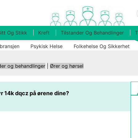
itt Og Stikk
Kreft
Tilstander Og Behandlinger
T
bransjen
Psykisk Helse
Folkehelse Og Sikkerhet
der og behandlinger
|
Ører og hørsel
r 14k dqcz på ørene dine?