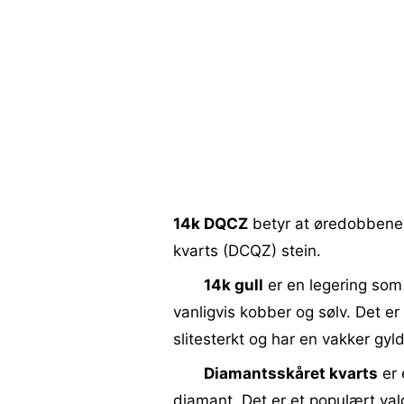
14k DQCZ
betyr at øredobbene e
kvarts (DCQZ) stein.
14k gull
er en legering som 
vanligvis kobber og sølv. Det er
slitesterkt og har en vakker gyl
Diamantsskåret kvarts
er 
diamant. Det er et populært valg