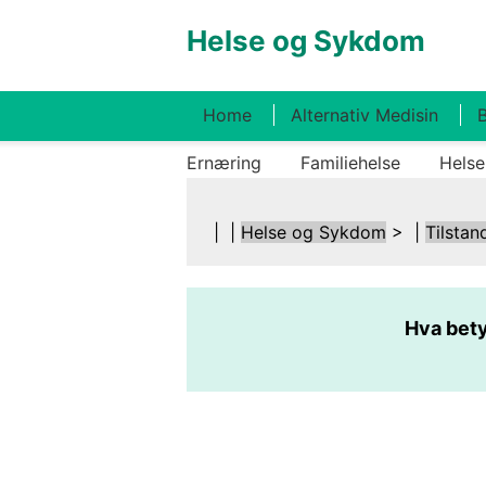
Helse og Sykdom
Home
Alternativ Medisin
B
Ernæring
Familiehelse
Helse
| |
Helse og Sykdom
> |
Tilstan
Hva bety