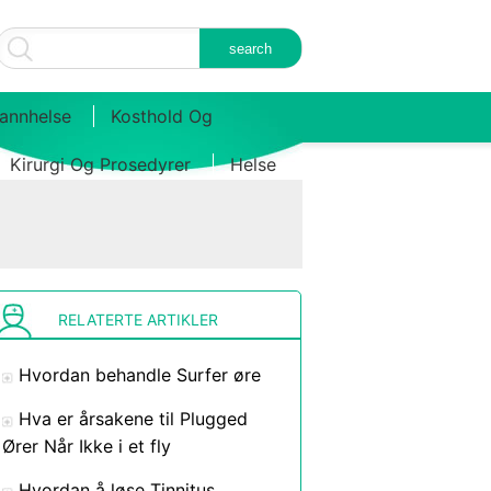
annhelse
Kosthold Og
Kirurgi Og Prosedyrer
Helse
RELATERTE ARTIKLER
Hvordan behandle Surfer øre
Hva er årsakene til Plugged
Ører Når Ikke i et fly
Hvordan å løse Tinnitus