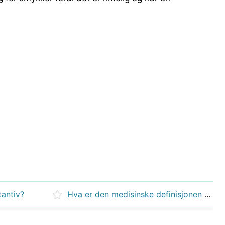
tantiv?
Hva er den medisinske definisjonen av rennende nese?