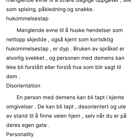
manglende evne til å utføre daglige oppgaver , slik
som spising, påkledning og snakke.
hukommelsestap
Manglende evne til å huske hendelser som
nettopp skjedde , også kjent som kortsiktig
hukommelsestap , er dyp . Bruken av språket er
alvorlig svekket , og personen med demens kan
ikke bli forstått eller forstå hva som blir sagt til
dem .
Disorientation
En person med demens kan bli tapt i kjente
omgivelser . De kan bli tapt , desorientert og ute
av stand til å finne veien hjem , selv når du er på
deres egen gate .
Personality