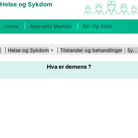
Helse og Sykdom
Home
Alternativ Medisin
Bitt Og Stikk
Kreft
Tilstander Og Behandlinger
Tannhelse
| |
Helse og Sykdom
> |
Tilstander og behandlinger
|
Sykdommer
Kosthold Og Ernæring
Familiehelse
Hva er demens ?
Helsebransjen
Psykisk Helse
Folkehelse Og
Sikkerhet
Kirurgi Og Prosedyrer
Helse