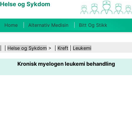
Helse og Sykdom
Home
Alternativ Medisin
Bitt Og Stikk
Kreft
Tilstander Og Behandlinger
Tannhelse
| |
Helse og Sykdom
> |
Kreft
|
Leukemi
Kosthold Og Ernæring
Familiehelse
Kronisk myelogen leukemi behandling
Helsebransjen
Psykisk Helse
Folkehelse Og
Sikkerhet
Kirurgi Og Prosedyrer
Helse