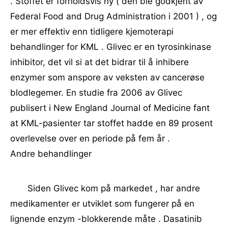
. Stoffet er forholdsvis ny ( den ble godkjent av
Federal Food and Drug Administration i 2001 ) , og
er mer effektiv enn tidligere kjemoterapi
behandlinger for KML . Glivec er en tyrosinkinase
inhibitor, det vil si at det bidrar til å inhibere
enzymer som anspore av veksten av cancerøse
blodlegemer. En studie fra 2006 av Glivec
publisert i New England Journal of Medicine fant
at KML-pasienter tar stoffet hadde en 89 prosent
overlevelse over en periode på fem år .
Andre behandlinger
Siden Glivec kom på markedet , har andre
medikamenter er utviklet som fungerer på en
lignende enzym -blokkerende måte . Dasatinib