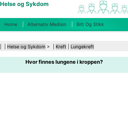
Helse og Sykdom
Home
Alternativ Medisin
Bitt Og Stikk
Kreft
Tilstander Og Behandlinger
Tannhelse
| |
Helse og Sykdom
> |
Kreft
|
Lungekreft
Kosthold Og Ernæring
Familiehelse
Hvor finnes lungene i kroppen?
Helsebransjen
Psykisk Helse
Folkehelse Og
Sikkerhet
Kirurgi Og Prosedyrer
Helse