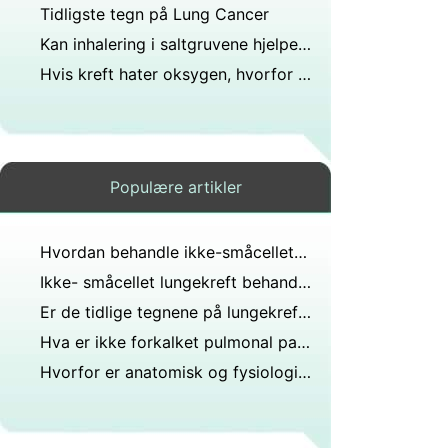
Tidligste tegn på Lung Cancer
Kan inhalering i saltgruvene hjelpe de med lungekreft?
Hvis kreft hater oksygen, hvorfor ser det ut til at den sprer seg når en operasjon begynner?
Populære artikler
Hvordan behandle ikke-småcellet lungekreft
Ikke- småcellet lungekreft behandling
Er de tidlige tegnene på lungekreft enkle å identifisere?
Hva er ikke forkalket pulmonal parenkymal knute?
Hvorfor er anatomisk og fysiologisk dødrom det samme i en normal lunge?