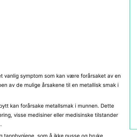
et vanlig symptom som kan være forårsaket av en
en av de mulige årsakene til en metallisk smak i
pytt kan forårsake metallsmak i munnen. Dette
ing, visse medisiner eller medisinske tilstander
.
ig tannhygiene, som å ikke pusse og bruke