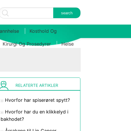
annhelse
Kosthold Og
Kirurgi Og Prosedyrer
Helse
RELATERTE ARTIKLER
Hvorfor har spiserøret spytt?
Hvorfor har du en klikkelyd i
bakhodet?
Årsakene til Lip Cancer