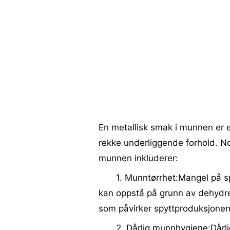
En metallisk smak i munnen er 
rekke underliggende forhold. No
munnen inkluderer:
1. Munntørrhet:Mangel på s
kan oppstå på grunn av dehydrer
som påvirker spyttproduksjonen
2. Dårlig munnhygiene:Dårl