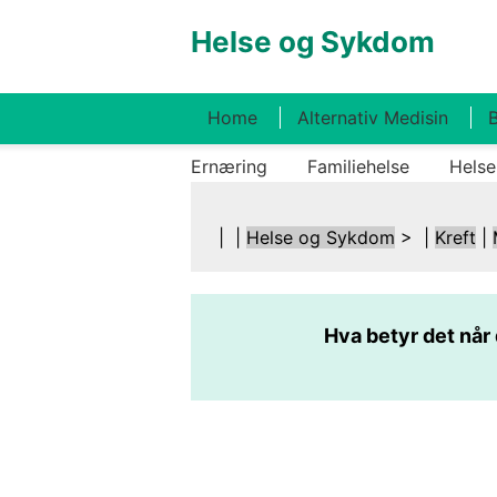
Helse og Sykdom
Home
Alternativ Medisin
B
Ernæring
Familiehelse
Helse
| |
Helse og Sykdom
> |
Kreft
|
Hva betyr det når