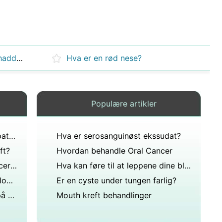
En venninne av meg sa at hun hadde gjort neseplastikk, hva betyr det?
Hva er en rød nese?
Populære artikler
Hva er ordets opprinnelse for patologi?
Hva er serosanguinøst ekssudat?
ft?
Hvordan behandle Oral Cancer
Hvordan sjekke for Mouth Cancer Symptomer
Hva kan føre til at leppene dine blir lilla?
Hva vil forårsake en smak av blod i munnen?
Er en cyste under tungen farlig?
Hva forårsaker mørke flekker på hjørnet av leppene dine?
Mouth kreft behandlinger