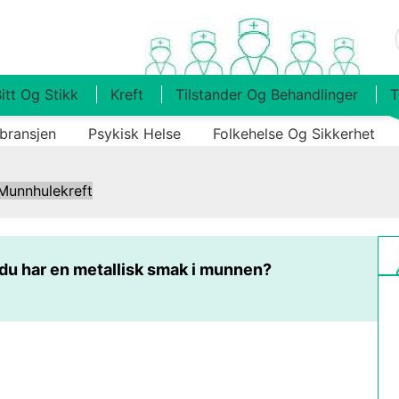
itt Og Stikk
Kreft
Tilstander Og Behandlinger
T
bransjen
Psykisk Helse
Folkehelse Og Sikkerhet
Munnhulekreft
 du har en metallisk smak i munnen?