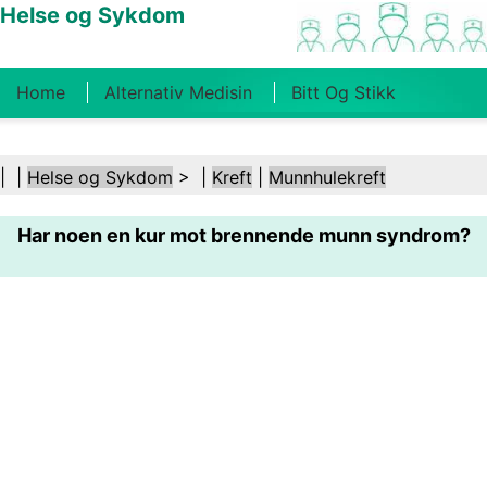
Helse og Sykdom
Home
Alternativ Medisin
Bitt Og Stikk
Kreft
Tilstander Og Behandlinger
Tannhelse
| |
Helse og Sykdom
> |
Kreft
|
Munnhulekreft
Kosthold Og Ernæring
Familiehelse
Har noen en kur mot brennende munn syndrom?
Helsebransjen
Psykisk Helse
Folkehelse Og
Sikkerhet
Kirurgi Og Prosedyrer
Helse