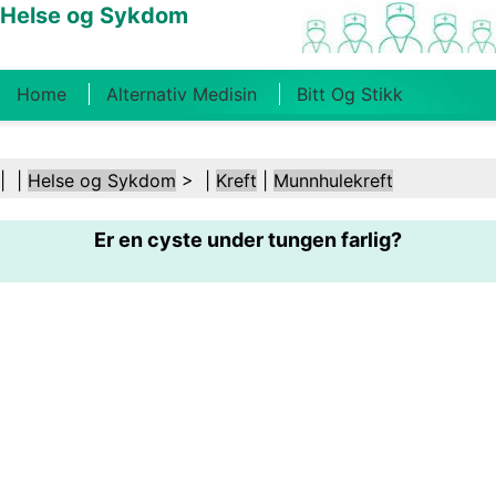
Helse og Sykdom
Home
Alternativ Medisin
Bitt Og Stikk
Kreft
Tilstander Og Behandlinger
Tannhelse
| |
Helse og Sykdom
> |
Kreft
|
Munnhulekreft
Kosthold Og Ernæring
Familiehelse
Er en cyste under tungen farlig?
Helsebransjen
Psykisk Helse
Folkehelse Og
Sikkerhet
Kirurgi Og Prosedyrer
Helse