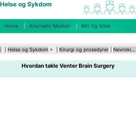
Helse og Sykdom
Home
Alternativ Medisin
Bitt Og Stikk
Kreft
Tilstander Og Behandlinger
Tannhelse
| |
Helse og Sykdom
> |
Kirurgi og prosedyrer
|
Nevrokirurgi
Kosthold Og Ernæring
Familiehelse
Hvordan takle Venter Brain Surgery
Helsebransjen
Psykisk Helse
Folkehelse Og
Sikkerhet
Kirurgi Og Prosedyrer
Helse