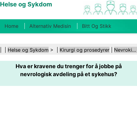
Helse og Sykdom
Home
Alternativ Medisin
Bitt Og Stikk
Kreft
Tilstander Og Behandlinger
Tannhelse
| |
Helse og Sykdom
> |
Kirurgi og prosedyrer
|
Nevrokirurgi
Kosthold Og Ernæring
Familiehelse
Hva er kravene du trenger for å jobbe på
Helsebransjen
Psykisk Helse
Folkehelse Og
nevrologisk avdeling på et sykehus?
Sikkerhet
Kirurgi Og Prosedyrer
Helse