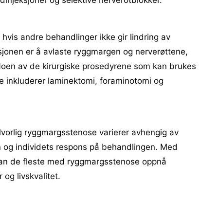
dinjeksjoner og selektive nerverotblokker.
hvis andre behandlinger ikke gir lindring av
onen er å avlaste ryggmargen og nerverøttene,
Noen av de kirurgiske prosedyrene som kan brukes
e inkluderer laminektomi, foraminotomi og
lvorlig ryggmargsstenose varierer avhengig av
en og individets respons på behandlingen. Med
 kan de fleste med ryggmargsstenose oppnå
og livskvalitet.