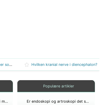
Hva skjer hvis du tar på noen der som har et anfall?
Hvilken kranial nerve i diencephalon?
Populære artikler
Hvor mye tjener nevrokirurger i måneden?
Er endoskopi og artroskopi det samme?