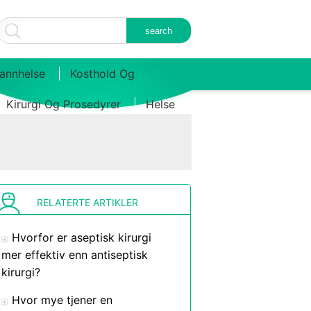
annhelse
Kosthold Og
Kirurgi Og Prosedyrer
Helse
RELATERTE ARTIKLER
Hvorfor er aseptisk kirurgi
mer effektiv enn antiseptisk
kirurgi?
Hvor mye tjener en