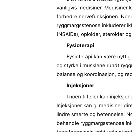
vanligvis medisiner. Medisiner k
forbedre nervefunksjonen. Noen
ryggmargsstenose inkluderer ik
(NSAIDs), opioider, steroider o
Fysioterapi
Fysioterapi kan være nyttig
og styrke i musklene rundt ryggr
balanse og koordinasjon, og re
Injeksjoner
I noen tilfeller kan injeksj
Injeksjoner kan gi medisiner dire
lindre smerte og betennelse. No
behandle ryggmargsstenose inkl