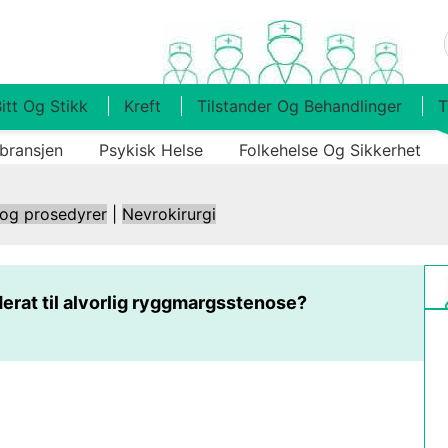
itt Og Stikk
Kreft
Tilstander Og Behandlinger
T
bransjen
Psykisk Helse
Folkehelse Og Sikkerhet
 og prosedyrer
|
Nevrokirurgi
erat til alvorlig ryggmargsstenose?