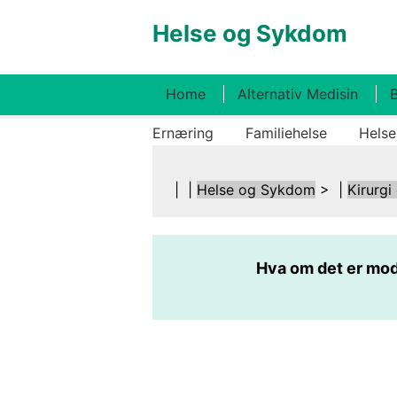
Helse og Sykdom
Home
Alternativ Medisin
B
Ernæring
Familiehelse
Helse
| |
Helse og Sykdom
> |
Kirurgi
Hva om det er mod