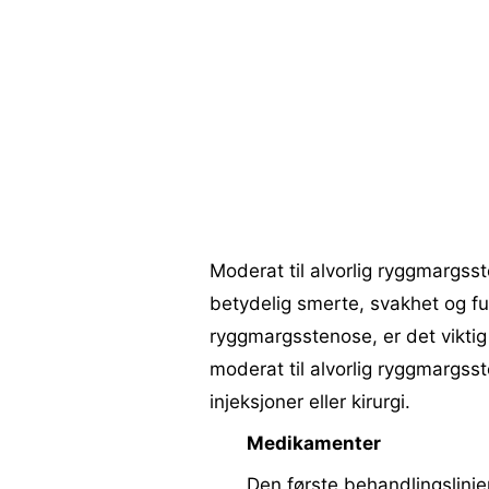
Moderat til alvorlig ryggmargsst
betydelig smerte, svakhet og f
ryggmargsstenose, er det vikti
moderat til alvorlig ryggmargss
injeksjoner eller kirurgi.
Medikamenter
Den første behandlingslinje