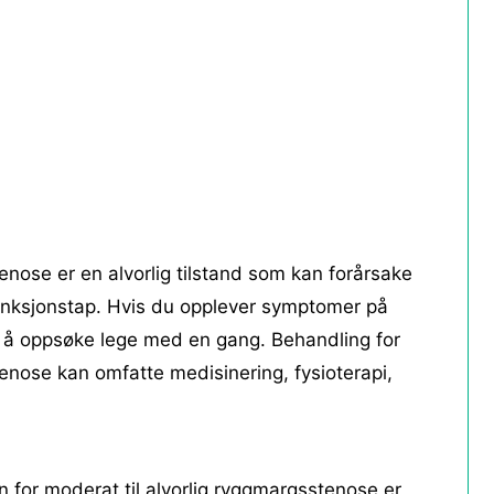
enose er en alvorlig tilstand som kan forårsake
unksjonstap. Hvis du opplever symptomer på
g å oppsøke lege med en gang. Behandling for
tenose kan omfatte medisinering, fysioterapi,
n for moderat til alvorlig ryggmargsstenose er