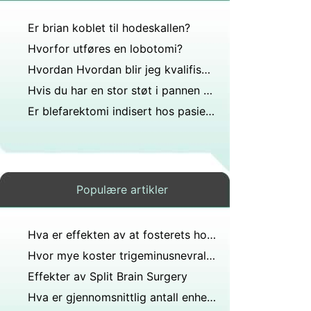
Er brian koblet til hodeskallen?
Hvorfor utføres en lobotomi?
Hvordan Hvordan blir jeg kvalifisert for dyp hjernestimulering
Hvis du har en stor støt i pannen fra å treffe veggen, vil den forsvinne ved operasjon?
Er blefarektomi indisert hos pasienter med okulær myasthenia gravis?
Populære artikler
Hva er effekten av at fosterets hodeskalle smelter sammen ved fødselen?
Hvor mye koster trigeminusnevralgikirurgi?
Effekter av Split Brain Surgery
Hva er gjennomsnittlig antall enheter botox som brukes i en prosedyre?