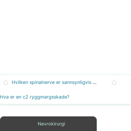
Hvilken spinalnerve er sannsynligvis skadet hvis du ser en pasient med stokkende gang?
Hva er en c2 ryggmargsskade?
Nevrokirurgi