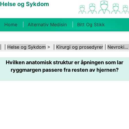
Helse og Sykdom
Home
Alternativ Medisin
Bitt Og Stikk
Kreft
Tilstander Og Behandlinger
Tannhelse
| |
Helse og Sykdom
> |
Kirurgi og prosedyrer
|
Nevrokirurgi
Kosthold Og Ernæring
Familiehelse
Hvilken anatomisk struktur er åpningen som lar
Helsebransjen
Psykisk Helse
Folkehelse Og
ryggmargen passere fra resten av hjernen?
Sikkerhet
Kirurgi Og Prosedyrer
Helse