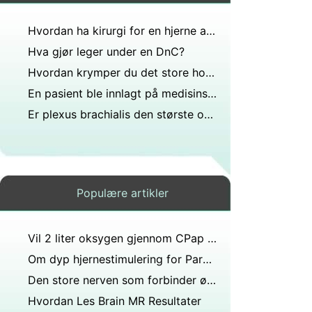
Hvordan ha kirurgi for en hjerne aneurisme
Hva gjør leger under en DnC?
Hvordan krymper du det store hodet ditt?
En pasient ble innlagt på medisinsk kirurgisk enhet med et hjerneslag som påvirket motoriske nevroner i pyramidebanen. Dette tapet av frivillig bevegelse hans venstre side.?
Er plexus brachialis den største og lengste nerven i kroppen?
Populære artikler
Vil 2 liter oksygen gjennom CPap skade øynene?
Om dyp hjernestimulering for Parkinsons sykdom
Den store nerven som forbinder øyet med hjernen kalles optisk nerve?
Hvordan Les Brain MR Resultater