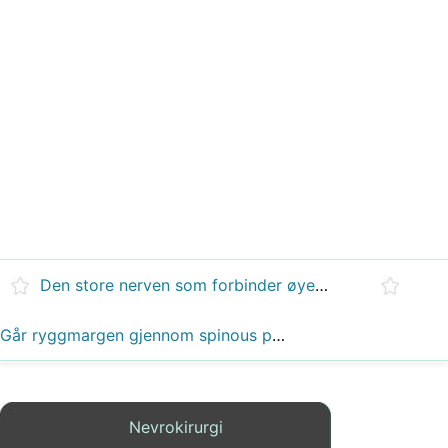
Den store nerven som forbinder øyet med hjernen kalles optisk nerve?
Går ryggmargen gjennom spinous prosess?
Nevrokirurgi