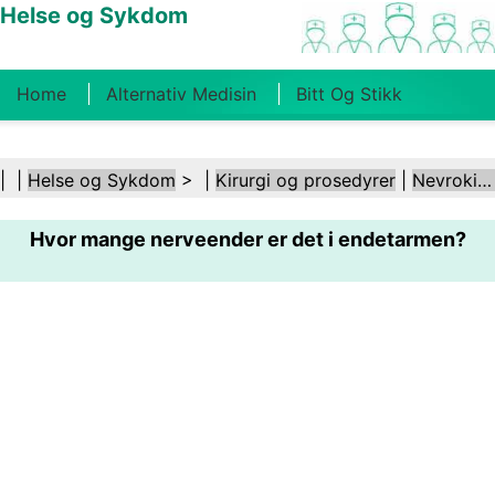
Helse og Sykdom
Home
Alternativ Medisin
Bitt Og Stikk
Kreft
Tilstander Og Behandlinger
Tannhelse
| |
Helse og Sykdom
> |
Kirurgi og prosedyrer
|
Nevrokirurgi
Kosthold Og Ernæring
Familiehelse
Hvor mange nerveender er det i endetarmen?
Helsebransjen
Psykisk Helse
Folkehelse Og
Sikkerhet
Kirurgi Og Prosedyrer
Helse