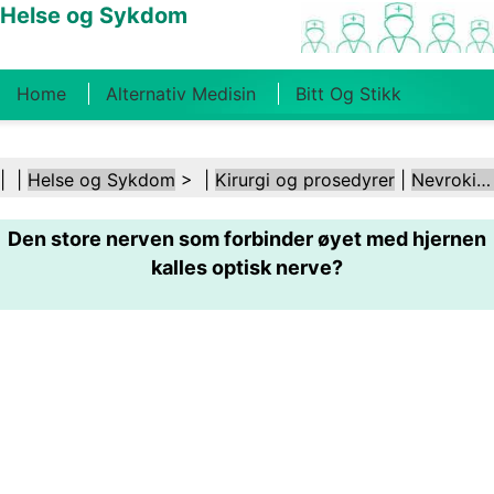
Helse og Sykdom
Home
Alternativ Medisin
Bitt Og Stikk
Kreft
Tilstander Og Behandlinger
Tannhelse
| |
Helse og Sykdom
> |
Kirurgi og prosedyrer
|
Nevrokirurgi
Kosthold Og Ernæring
Familiehelse
Den store nerven som forbinder øyet med hjernen
Helsebransjen
Psykisk Helse
Folkehelse Og
kalles optisk nerve?
Sikkerhet
Kirurgi Og Prosedyrer
Helse