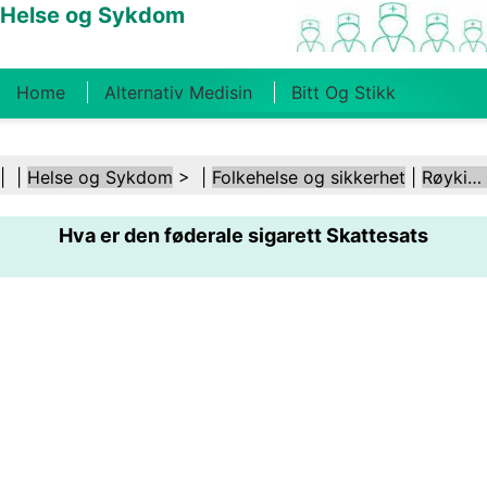
Helse og Sykdom
Home
Alternativ Medisin
Bitt Og Stikk
Kreft
Tilstander Og Behandlinger
Tannhelse
| |
Helse og Sykdom
> |
Folkehelse og sikkerhet
|
Røyking og tobakk
Kosthold Og Ernæring
Familiehelse
Hva er den føderale sigarett Skattesats
Helsebransjen
Psykisk Helse
Folkehelse Og
Sikkerhet
Kirurgi Og Prosedyrer
Helse