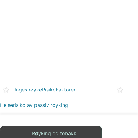
Unges røykeRisikoFaktorer
Helserisiko av passiv røyking
Røyking og tobakk