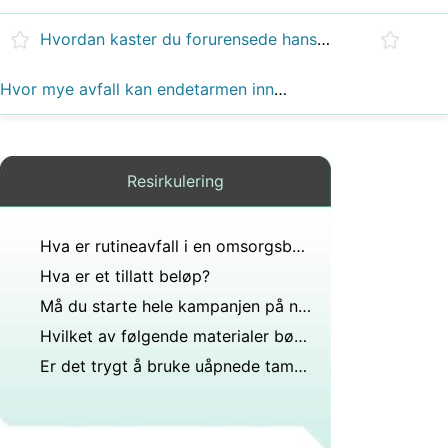
Hvordan kaster du forurensede hansker på legekontoret. Bør brukes kastes med røde poser?
Hvor mye avfall kan endetarmen inneholde?
Resirkulering
Hva er rutineavfall i en omsorgsbolig?
Hva er et tillatt beløp?
Må du starte hele kampanjen på nytt hvis den er skadet av spesielle infiserte eller kan kapittelet og fortsatt ikke få noe prestasjon i left 4 dead?
Hvilket av følgende materialer bør ikke brukes til å feste en skinne A Snor B ABU-belte C Pistol D Strips-duk?
Er det trygt å bruke uåpnede tamponger fra år tilbake?