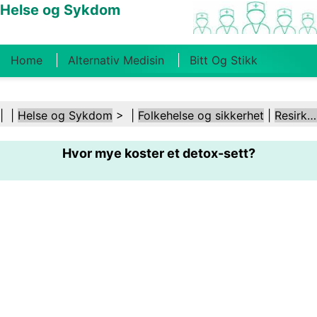
Helse og Sykdom
Home
Alternativ Medisin
Bitt Og Stikk
Kreft
Tilstander Og Behandlinger
Tannhelse
| |
Helse og Sykdom
> |
Folkehelse og sikkerhet
|
Resirkulering
Kosthold Og Ernæring
Familiehelse
Hvor mye koster et detox-sett?
Helsebransjen
Psykisk Helse
Folkehelse Og
Sikkerhet
Kirurgi Og Prosedyrer
Helse