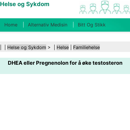
Helse og Sykdom
Home
Alternativ Medisin
Bitt Og Stikk
Kreft
Tilstander Og Behandlinger
Tannhelse
| |
Helse og Sykdom
> |
Helse
|
Familiehelse
Kosthold Og Ernæring
Familiehelse
DHEA eller Pregnenolon for å øke testosteron
Helsebransjen
Psykisk Helse
Folkehelse Og
Sikkerhet
Kirurgi Og Prosedyrer
Helse