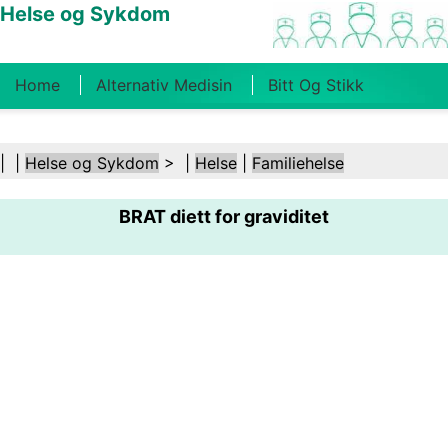
Helse og Sykdom
Home
Alternativ Medisin
Bitt Og Stikk
Kreft
Tilstander Og Behandlinger
Tannhelse
| |
Helse og Sykdom
> |
Helse
|
Familiehelse
Kosthold Og Ernæring
Familiehelse
BRAT diett for graviditet
Helsebransjen
Psykisk Helse
Folkehelse Og
Sikkerhet
Kirurgi Og Prosedyrer
Helse