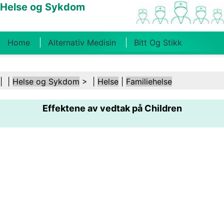
Helse og Sykdom
Home
Alternativ Medisin
Bitt Og Stikk
Kreft
Tilstander Og Behandlinger
Tannhelse
| |
Helse og Sykdom
> |
Helse
|
Familiehelse
Kosthold Og Ernæring
Familiehelse
Effektene av vedtak på Children
Helsebransjen
Psykisk Helse
Folkehelse Og
Sikkerhet
Kirurgi Og Prosedyrer
Helse